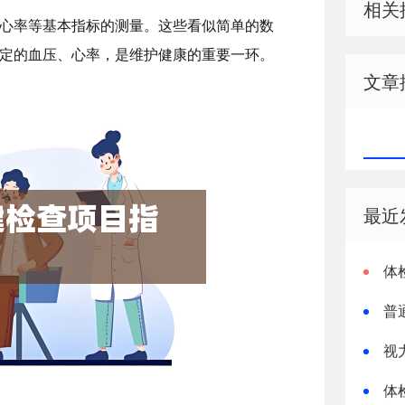
相关
心率等基本指标的测量。这些看似简单的数
定的血压、心率，是维护健康的重要一环。
文章
最近
体
普
视
体