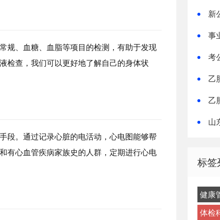
新
事
常规、血糖、血脂等项目的检测，有助于发现
考
液检查，我们可以更好地了解自己的身体状
乙
乙
山
手段。通过记录心脏的电活动，心电图能够帮
和有心血管疾病家族史的人群，定期进行心电
标签
健康
体检