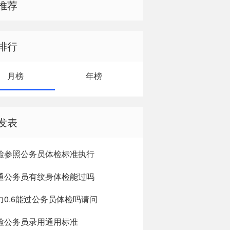
推荐
排行
月榜
年榜
发表
检参照公务员体检标准执行
通公务员有纹身体检能过吗
力0.6能过公务员体检吗请问
检公务员录用通用标准