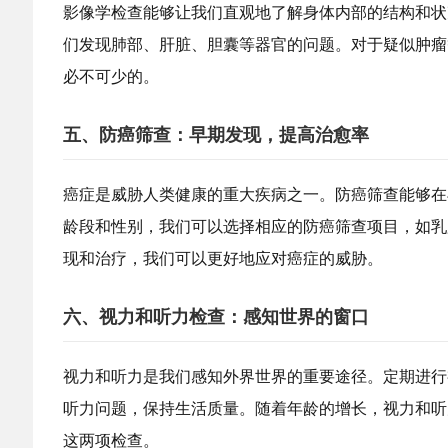
影像学检查能够让我们直观地了解身体内部的结构和状
们发现肺部、肝脏、胆囊等器官的问题。对于疑似肿瘤等
必不可少的。
五、防癌筛查：早期发现，提高治愈率
癌症是威胁人类健康的重大疾病之一。防癌筛查能够在
龄段和性别，我们可以选择相应的防癌筛查项目，如乳
现和治疗，我们可以更好地应对癌症的威胁。
六、视力和听力检查：感知世界的窗口
视力和听力是我们感知外界世界的重要途径。定期进行
听力问题，保持生活质量。随着年龄的增长，视力和听
这两项检查。