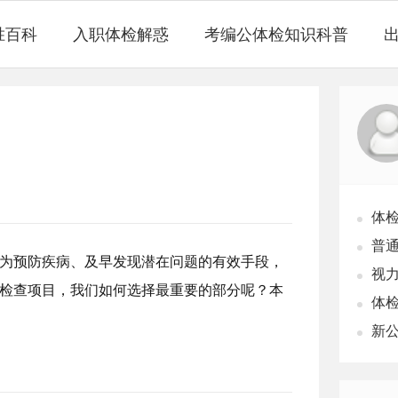
胜百科
入职体检解惑
考编公体检知识科普
体
普
为预防疾病、及早发现潜在问题的有效手段，
视力
检查项目，我们如何选择最重要的部分呢？本
体
新