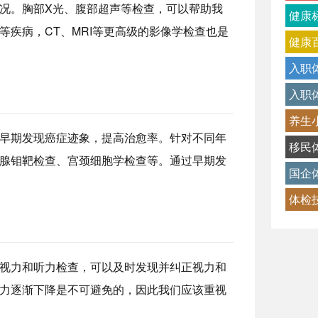
况。胸部X光、腹部超声等检查，可以帮助我
健康
疾病，CT、MRI等更高级的影像学检查也是
健康
入职
入职
养生
早期发现癌症迹象，提高治愈率。针对不同年
移民
腺钼靶检查、宫颈细胞学检查等。通过早期发
国企
体检
视力和听力检查，可以及时发现并纠正视力和
力逐渐下降是不可避免的，因此我们应该重视