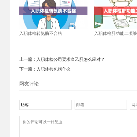
入职体检转氨酶不合格
入职体检肝功能二项
上一篇：
入职体检公司要求查乙肝怎么应对？
下一篇：
入职体检包括什么
网友评论