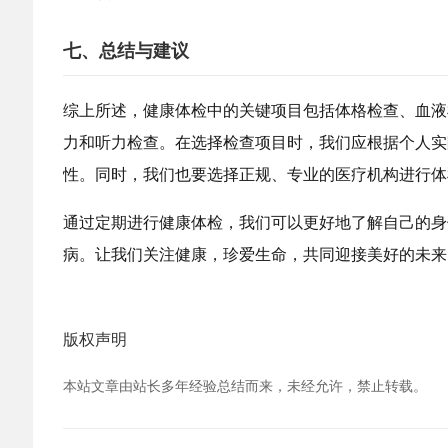
七、总结与建议
综上所述，健康体检中的关键项目包括体格检查、血液
力和听力检查。在选择检查项目时，我们应根据个人实
性。同时，我们也要选择正规、专业的医疗机构进行体
通过定期进行健康体检，我们可以更好地了解自己的身
病。让我们关注健康，珍爱生命，共同迎接美好的未来
版权声明
本站文章由站长多年经验总结而来，未经允许，禁止转载。