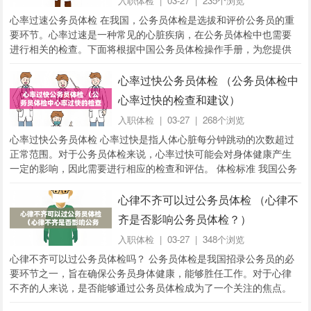
入职体检
| 03-27 | 235个浏览
心率过速公务员体检 在我国，公务员体检是选拔和评价公务员的重
要环节。心率过速是一种常见的心脏疾病，在公务员体检中也需要
进行相关的检查。下面将根据中国公务员体检操作手册，为您提供
正确的具体建议。 1. 心率过速...
心率过快公务员体检 （公务员体检中
心率过快的检查和建议）
入职体检
| 03-27 | 268个浏览
心率过快公务员体检 心率过快是指人体心脏每分钟跳动的次数超过
正常范围。对于公务员体检来说，心率过快可能会对身体健康产生
一定的影响，因此需要进行相应的检查和评估。 体检标准 我国公务
员体检操作手册中对于心...
心律不齐可以过公务员体检 （心律不
齐是否影响公务员体检？）
入职体检
| 03-27 | 348个浏览
心律不齐可以过公务员体检吗？ 公务员体检是我国招录公务员的必
要环节之一，旨在确保公务员身体健康，能够胜任工作。对于心律
不齐的人来说，是否能够通过公务员体检成为了一个关注的焦点。
心律不齐的定义和分类 心...